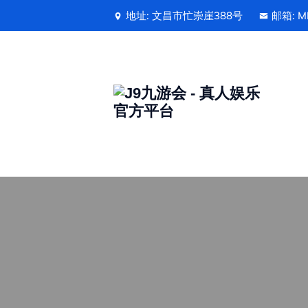
地址: 文昌市忙崇崖388号
邮箱: MI