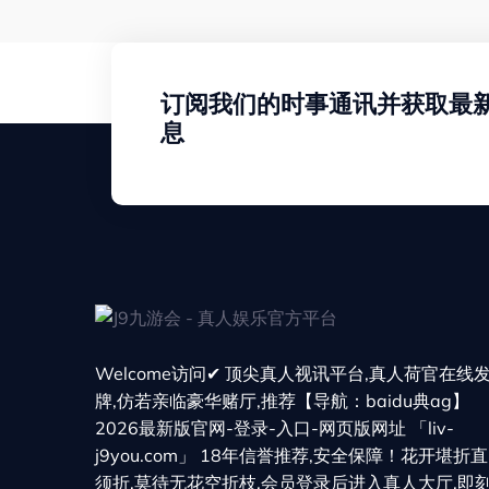
订阅我们的时事通讯并获取最
息
Welcome访问✔ 顶尖真人视讯平台,真人荷官在线
牌,仿若亲临豪华赌厅,推荐【导航：baidu典ag】
2026最新版官网-登录-入口-网页版网址 「liv-
j9you.com」 18年信誉推荐,安全保障！花开堪折直
须折,莫待无花空折枝,会员登录后进入真人大厅,即